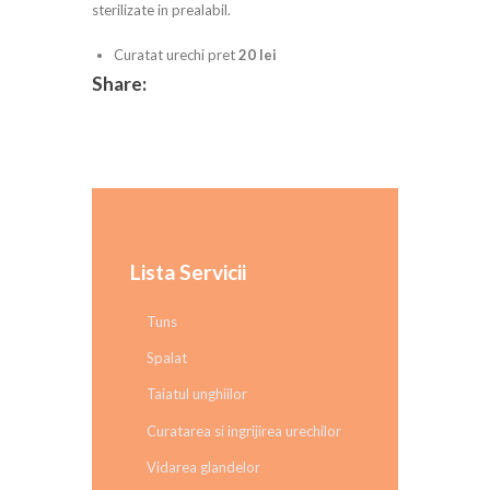
sterilizate in prealabil.
Curatat urechi pret
20 lei
Share:
Lista Servicii
Tuns
Spalat
Taiatul unghiilor
Curatarea si ingrijirea urechilor
Vidarea glandelor