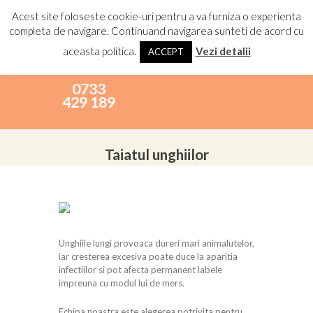
Acest site foloseste cookie-uri pentru a va furniza o experienta
completa de navigare. Continuand navigarea sunteti de acord cu
aceasta politica.
Vezi detalii
ACCEPT
0733
429 189
Taiatul unghiilor
Unghiile lungi provoaca dureri mari animalutelor,
iar cresterea excesiva poate duce la aparitia
infectiilor si pot afecta permanent labele
impreuna cu modul lui de mers.
Echipa noastra este alegerea potrivita pentru