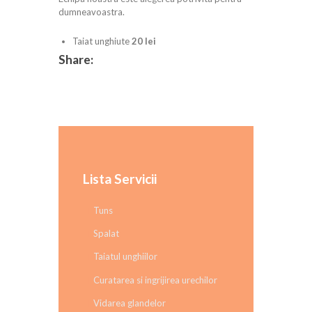
dumneavoastra.
Taiat unghiute
20 lei
Share:
Lista Servicii
Tuns
Spalat
Taiatul unghiilor
Curatarea si ingrijirea urechilor
Vidarea glandelor